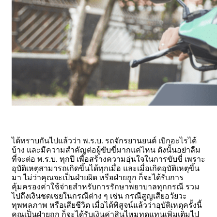
ได้ทราบกันไปแล้วว่า พ.ร.บ. รถจักรยานยนต์ เบิกอะไรได้
บ้าง และมีความสำคัญต่อผู้ขับขี่มากแค่ไหน ดังนั้นอย่าลืม
ที่จะต่อ พ.ร.บ. ทุกปี เพื่อสร้างความอุ่นใจในการขับขี่ เพราะ
อุบัติเหตุสามารถเกิดขึ้นได้ทุกเมื่อ และเมื่อเกิดอุบัติเหตุขึ้น
มา ไม่ว่าคุณจะเป็นฝ่ายผิด หรือฝ่ายถูก ก็จะได้รับการ
คุ้มครองค่าใช้จ่ายสำหรับการรักษาพยาบาลทุกกรณี รวม
ไปถึงเงินชดเชยในกรณีต่าง ๆ เช่น กรณีสูญเสียอวัยวะ
ทุพพลภาพ หรือเสียชีวิต เมื่อได้พิสูจน์แล้วว่าอุบัติเหตุครั้งนี้
คุณเป็นฝ่ายถูก ก็จะได้รับเงินค่าสินไหมทดแทนเพิ่มเติมไป