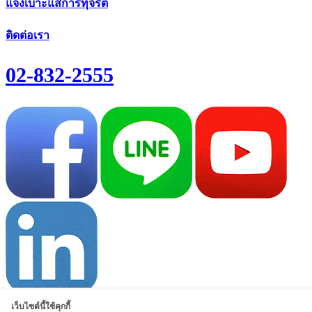
แจ้งเบาะแสการทุจริต
ติดต่อเรา
02-832-2555
© สงวนลิขสิทธิ์ 2551
บริษัท ที ลีสซิ่ง จำกัด
เว็บไซต์นี้ใช้คุกกี้