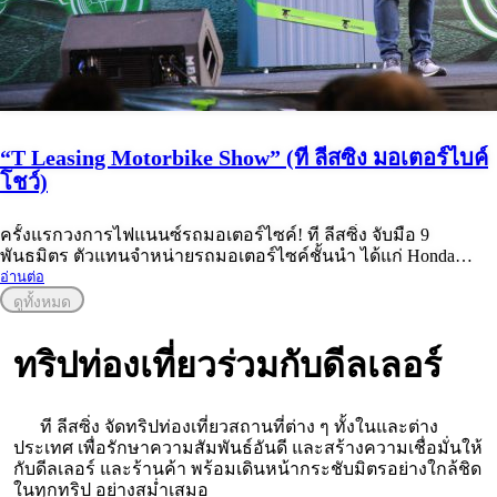
“T Leasing Motorbike Show” (ที ลีสซิ่ง มอเตอร์ไบค์
โชว์)
ครั้งแรกวงการไฟแนนซ์รถมอเตอร์ไซค์! ที ลีสซิ่ง จับมือ 9
พันธมิตร ตัวแทนจำหน่ายรถมอเตอร์ไซค์ชั้นนำ ได้แก่ Honda
(ฮอนด้า) และ Honda Cub house (คัพเฮ้าส์) Yamaha (ยามาฮ่า)
อ่านต่อ
Vespa (เวสป้า) Lambretta (แลมเบรตต้า) Royal Enfield (รอยัล เอน
ดูทั้งหมด
ฟิลด์) Suzuki (ซูซูกิ) รถไฟฟ้า HSEM (เอช เซม) Real MotoSports (เรี
ยล โมโตสปอร์ต) ผู้แทนจำหน่าย Kawasaki
ทริปท่องเที่ยว
ร่วมกับดีลเลอร์
ที ลีสซิ่ง จัดทริปท่องเที่ยวสถานที่ต่าง ๆ ทั้งในและต่าง
ประเทศ เพื่อรักษาความสัมพันธ์อันดี และสร้างความเชื่อมั่นให้
กับดีลเลอร์ และร้านค้า พร้อมเดินหน้ากระชับมิตรอย่างใกล้ชิด
ในทุกทริป อย่างสม่ำเสมอ