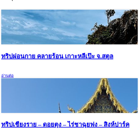
ทริปผ่อนกาย คลายร้อน เกาะหลีเป๊ะ จ.สตูล
อ่านต่อ
ทริปเชียงราย – ดอยตุง – ไร่ชาฉุยฟง – สิงห์ปาร์ค